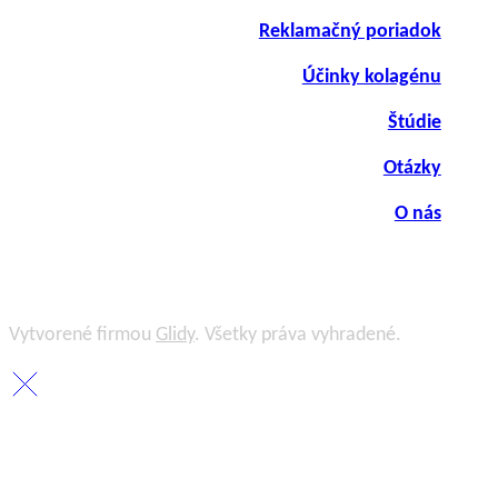
Reklamačný poriadok
Účinky kolagénu
Štúdie
Otázky
O nás
Vytvorené firmou
Glidy
. Všetky práva vyhradené.