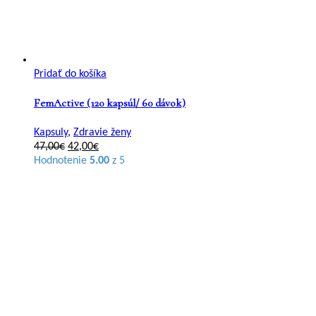
Pridať do košíka
FemActive (120 kapsúl/ 60 dávok)
Kapsuly
,
Zdravie ženy
Pôvodná
Aktuálna
47,00
€
42,00
€
cena
cena
Hodnotenie
5.00
z 5
bola:
je:
47,00€.
42,00€.