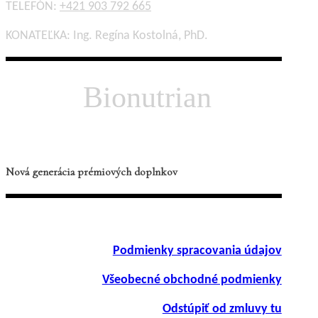
TELEFÓN:
+421 903 792 665
KONATEĽKA: Ing. Regína Kostolná, PhD.
Bionutrian
Nová generácia prémiových doplnkov
INFORMÁCIE
Podmienky spracovania údajov
Všeobecné obchodné podmienky
Odstúpiť od zmluvy tu