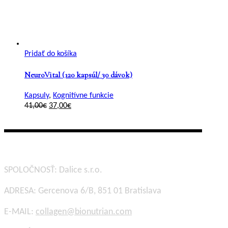
Pridať do košíka
NeuroVital (120 kapsúl/ 30 dávok)
Kapsuly
,
Kognitívne funkcie
Pôvodná
Aktuálna
41,00
€
37,00
€
cena
cena
bola:
je:
41,00€.
37,00€.
KONTAKT
SPOLOČNOSŤ: Dalice s.r.o.
ADRESA: Gercenova 6/B, 851 01 Bratislava
E-MAIL:
collagen@bionutrian.com